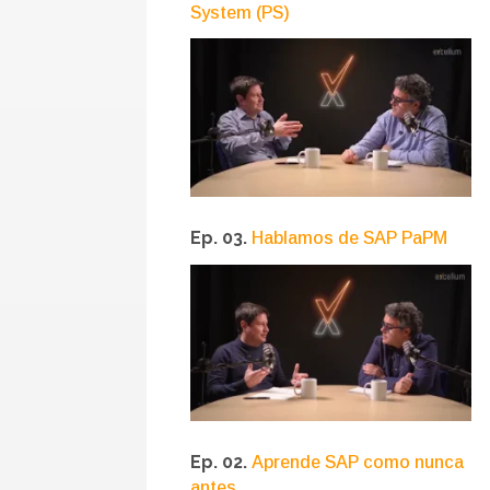
System (PS)
Ep. 03.
Hablamos de SAP PaPM
Ep. 02.
Aprende SAP como nunca
antes