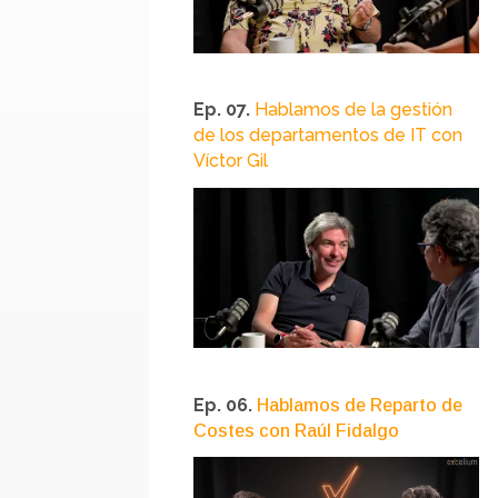
Ep. 07.
Hablamos de la gestión
de los departamentos de IT con
Víctor Gil
Ep. 06.
Hablamos de Reparto de
Costes con Raúl Fidalgo