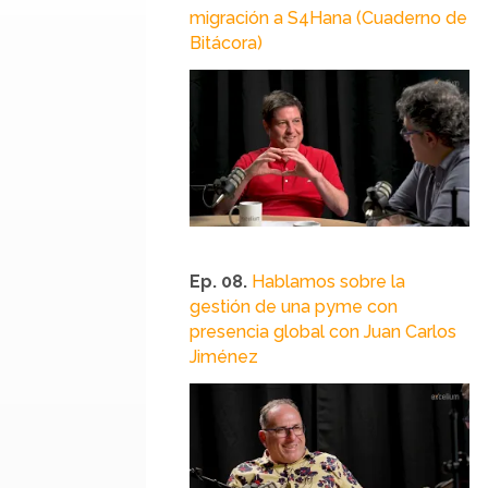
migración a S4Hana (Cuaderno de
Bitácora)
Ep. 08.
Hablamos sobre la
gestión de una pyme con
presencia global con Juan Carlos
Jiménez