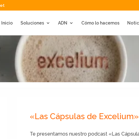
net
Inicio
Soluciones
ADN
Cómo lo hacemos
Notic
«Las Cápsulas de Excelium»
Te presentamos nuestro podcast «Las Cápsula