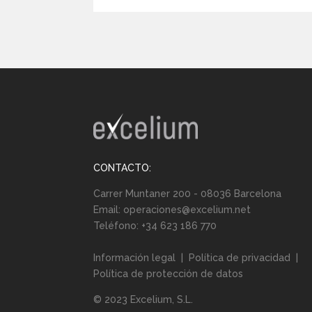
CONTACTO:
Carrer Muntaner 200 - 08036 Barcelona
Email:
operaciones@excelium.net
Teléfono:
+34 623 186 770
Información legal
|
Política de privacidad
|
Política de protección de datos
© 2023 Excelium, S.L.