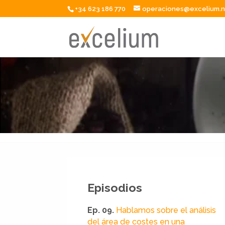
+34 623 186 770
operaciones@excelium.
Episodios
Ep. 09.
Hablamos sobre el análisis
del área de costes en una