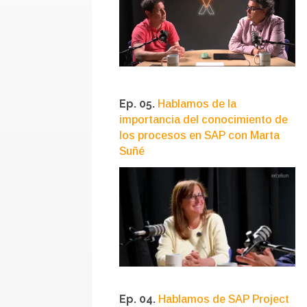
Ep. 05.
Hablamos de la
importancia del conocimiento de
los procesos en SAP con Marta
Suñé
Ep. 04.
Hablamos de SAP Project