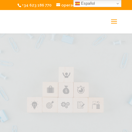
Español
+34 623 186 770
operaciones@excelium.net