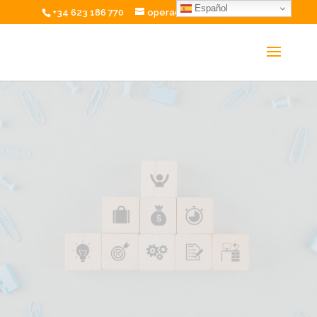
Español
+34 623 186 770
operaciones@excelium.net