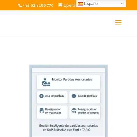
Español
+34 623 186 770
operaciones@excelium.net